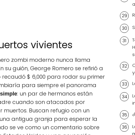
a
R
S
T
ertos vivientes
H
s
género zombi moderno nunca llama
C
En su guión, George Romero se refirió a
y
o recaudó $ 6,000 para rodar su primer
L
ambiaría para siempre el panorama
: un par de hermanos están
simple
L
padre cuando son atacados por
i
r muertos. Buscan refugio con un
¿
 una antigua granja para esperar la
L
nudo se ve como un comentario sobre