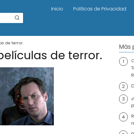
Inicio
Políticas de Privacidad
s de terror.
Más 
elículas de terror.
C
T
R
D
¿
p
R
m
R