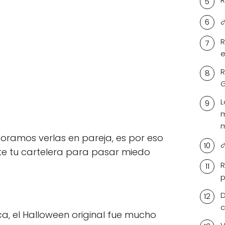
¿
R
e
R
L
m
m
ramos verlas en pareja, es por eso
¿
te tu cartelera para pasar miedo
R
p
D
c
ca, el Halloween original fue mucho