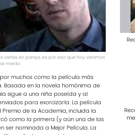
Re
 verlas en pareja, es por eso que hoy venimos
sar miedo
o por muchos como la película más
a. Basada en la novela homónima de
cula sigue a una niña poseída y al
nviados para exorcizarla. La película
Rece
l Premio de la Academia, incluida la
me
arcó como la primera (y aún una de las
en ser nominada a Mejor Película. La