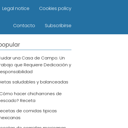
Legal notice
Cookies policy
Contacto
Subscribirse
popular
uidar una Casa de Campo: Un
rabajo que Requiere Dedicación y
esponsabilidad
ietas saludables y balanceadas
Cómo hacer chicharrones de
escado? Receta
ecetas de comidas tipicas
exicanas
ecetas de comidas mexicanas