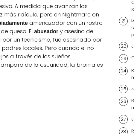
C
esivo. A medida que avanzan las
S
z más ridículo, pero en Nightmare on
L
amenazador con un rostro
piadamente
c
de queso. El
y asesino de
abusador
p
 por un tecnicismo, fue asesinado por
¿
os padres locales. Pero cuando el no
jos a través de los sueños,
C
 amparo de la oscuridad, la broma es
R
m
¿
B
¿
R