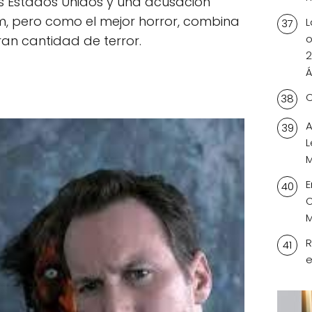
los Estados Unidos y una acusación
m, pero como el mejor horror, combina
L
o
an cantidad de terror.
2
Á
C
A
L
M
E
O
M
R
e