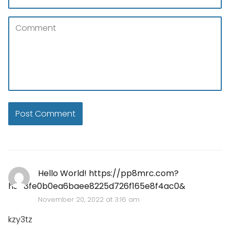
Hello World! https://pp8mrc.com?
hs=8fe0b0ea6baee8225d726f165e8f4ac0&
November 20, 2022 at 3:16 am
kzy3tz