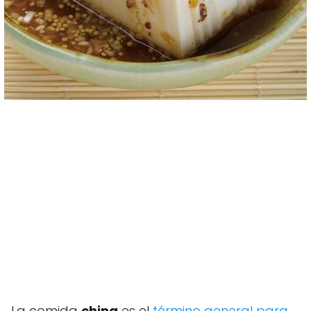
La comida
china
es el
término general para