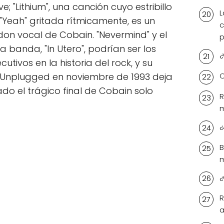
; "Lithium", una canción cuyo estribillo
L
"Yeah" gritada rítmicamente, es un
c
don vocal de Cobain. "Nevermind" y el
p
 banda, "In Utero", podrían ser los
¿
tivos en la historia del rock, y su
C
 Unplugged en noviembre de 1993 deja
ado el trágico final de Cobain solo
R
m
¿
B
¿
R
a