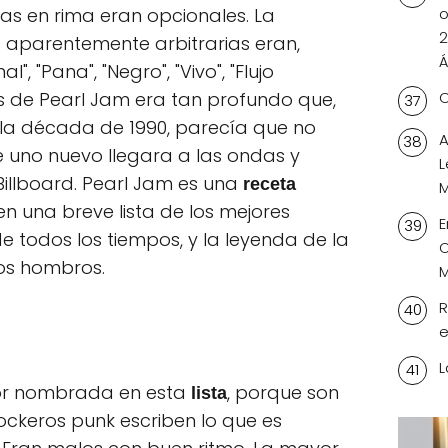
tras en rima eran opcionales. La
o
2
 aparentemente arbitrarias eran,
Á
", "Pana", "Negro", "Vivo", "Flujo
os de Pearl Jam era tan profundo que,
C
 la década de 1990, parecía que no
A
 uno nuevo llegara a las ondas y
L
 Billboard. Pearl Jam es una
receta
M
en una breve lista de los mejores
E
 todos los tiempos, y la leyenda de la
O
os hombros.
M
R
e
L
jor nombrada en esta
, porque son
lista
ockeros punk escriben lo que es