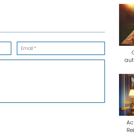
aut
Ac
Rei