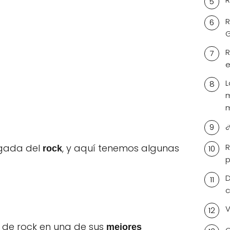
R
R
e
L
m
m
¿
egada del
, y aquí tenemos algunas
R
rock
p
D
c
V
 de rock en una de sus
mejores