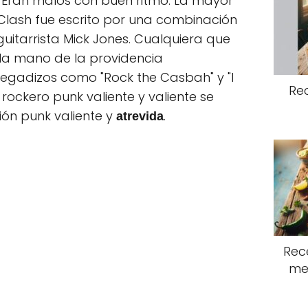
 Eran malos con buen ritmo. La mayor
Clash fue escrito por una combinación
guitarrista Mick Jones. Cualquiera que
 la mano de la providencia
pegadizos como "Rock the Casbah" y "I
Re
rockero punk valiente y valiente se
ión punk valiente y
.
atrevida
Rece
me