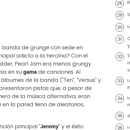
R
S
L
C
y
ra banda de grunge con sede en
ncipal adicto a la heroína? Con el
T
H
edder, Pearl Jam era menos grungy
s
rsa en su
de canciones. Al
gama
 álbumes de la banda ("Ten", "Versus" y
L
i
es presentaron pistas que, a pesar de
nero de la música alternativa, eran
L
en la pared lleno de aleatorios,
¿
ción principal "
" y el éxito
Jeremy
L