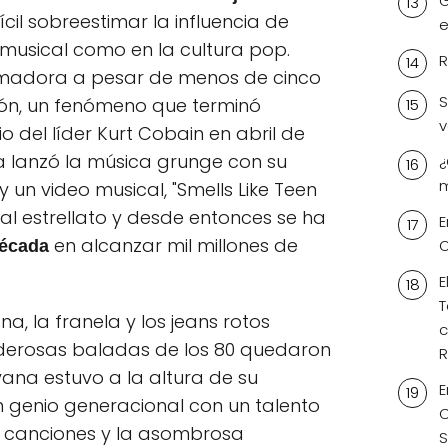
G
ícil sobreestimar la influencia de
e
 musical como en la cultura pop.
R
rmadora a pesar de menos de cinco
S
ión, un fenómeno que terminó
v
o del líder Kurt Cobain en abril de
a lanzó la música grunge con su
¿
m
y un video musical, "Smells Like Teen
a al estrellato y desde entonces se ha
E
en alcanzar mil millones de
O
écada
E
T
a, la franela y los jeans rotos
c
derosas baladas de los 80 quedaron
R
vana estuvo a la altura de su
E
n genio generacional con un talento
C
r canciones y la asombrosa
S