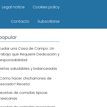
Legal notice
Cookies policy
Contacto
Subscribirse
popular
uidar una Casa de Campo: Un
rabajo que Requiere Dedicación y
esponsabilidad
ietas saludables y balanceadas
Cómo hacer chicharrones de
escado? Receta
ecetas de comidas tipicas
exicanas
ecetas de comidas mexicanas