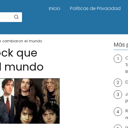
Inicio
Políticas de Privacidad
e cambiaron el mundo
Más 
ock que
C
l mundo
T
R
D
¿
p
R
m
R