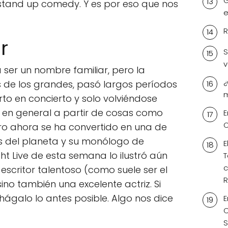
G
 stand up comedy. Y es por eso que nos
e
R
r
S
v
er un nombre familiar, pero la
¿
de los grandes, pasó largos períodos
m
to en concierto y solo volviéndose
o en general a partir de cosas como
E
O
ro ahora se ha convertido en una de
s del planeta y su monólogo de
E
ht Live de esta semana lo ilustró aún
T
c
escritor talentoso (como suele ser el
R
ino también una excelente actriz. Si
 hágalo lo antes posible. Algo nos dice
E
C
S