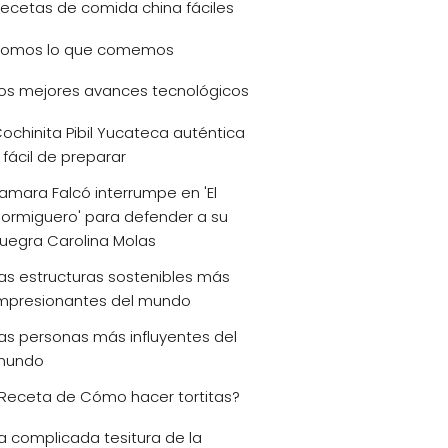
ecetas de comida china fáciles
omos lo que comemos
os mejores avances tecnológicos
ochinita Pibil Yucateca auténtica
 fácil de preparar
amara Falcó interrumpe en 'El
ormiguero' para defender a su
uegra Carolina Molas
as estructuras sostenibles más
mpresionantes del mundo
as personas más influyentes del
mundo
Receta de Cómo hacer tortitas?
a complicada tesitura de la