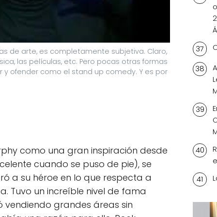
o
2
Á
C
s de arte, es completamente subjetiva. Claro,
ica, las películas, etc. Pero pocas otras formas
A
ar y ofender como el stand up comedy. Y es por
L
M
E
O
M
R
rphy como una gran inspiración desde
e
excelente cuando se puso de pie), se
ó a su héroe en lo que respecta a
L
a. Tuvo un increíble nivel de fama
uó vendiendo grandes áreas sin