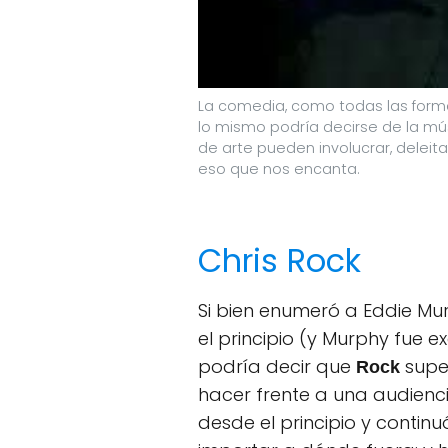
La comedia, como todas las forma
lo mismo podría decirse de la mús
de arte pueden involucrar, deleit
eso que nos encanta.
Chris Rock
Si bien enumeró a Eddie Mu
el principio (y Murphy fue 
podría decir que
super
Rock
hacer frente a una audienci
desde el principio y contin