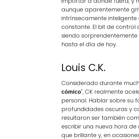
importar a dónde fuera; y h
aunque aparentemente grita
intrínsecamente inteligente
constante. El bit de control
siendo sorprendentemente 
hasta el día de hoy.
Louis C.K.
Considerado durante much
", CK realmente acel
cómico
personal. Hablar sobre su fa
profundidades oscuras y co
resultaron ser también com
escribir una nueva hora de
que brillante y, en ocasion