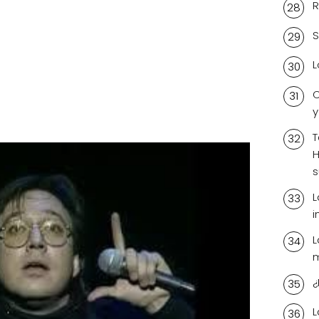
R
S
L
C
y
T
H
s
L
i
L
¿
L