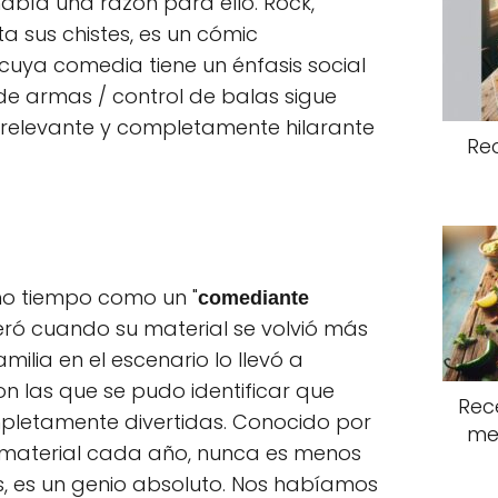
abía una razón para ello. Rock,
 sus chistes, es un cómic
 cuya comedia tiene un énfasis social
 de armas / control de balas sigue
relevante y completamente hilarante
Re
o tiempo como un "
comediante
eró cuando su material se volvió más
milia en el escenario lo llevó a
n las que se pudo identificar que
Rece
pletamente divertidas. Conocido por
me
 material cada año, nunca es menos
es, es un genio absoluto. Nos habíamos