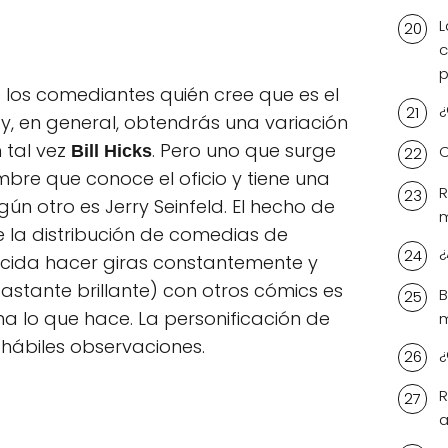
L
c
p
 los comediantes quién cree que es el
¿
y, en general, obtendrás una variación
n tal vez
. Pero uno que surge
C
Bill Hicks
bre que conoce el oficio y tiene una
R
n otro es Jerry Seinfeld. El hecho de
m
e la distribución de comedias de
¿
decida hacer giras constantemente y
tante brillante) con otros cómics es
B
a lo que hace. La personificación de
 hábiles observaciones.
¿
R
a