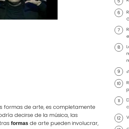
R
R
e
L
m
m
¿
R
p
D
s formas de arte, es completamente
c
odría decirse de la música, las
V
otras
de arte pueden involucrar,
formas