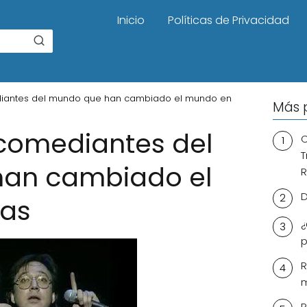
Inicio
Políticas de Privacidad
iantes del mundo que han cambiado el mundo en
Más 
comediantes del
C
T
an cambiado el
R
D
sas
¿
p
R
m
R