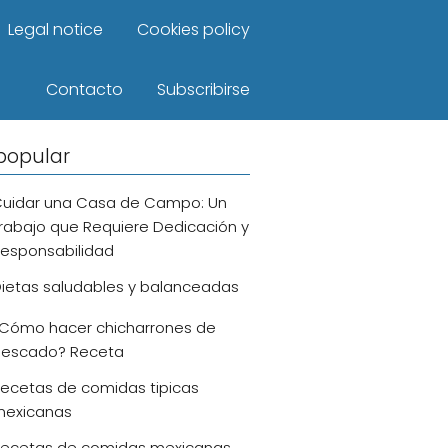
Legal notice
Cookies policy
Contacto
Subscribirse
popular
uidar una Casa de Campo: Un
rabajo que Requiere Dedicación y
esponsabilidad
ietas saludables y balanceadas
Cómo hacer chicharrones de
escado? Receta
ecetas de comidas tipicas
exicanas
ecetas de comidas mexicanas