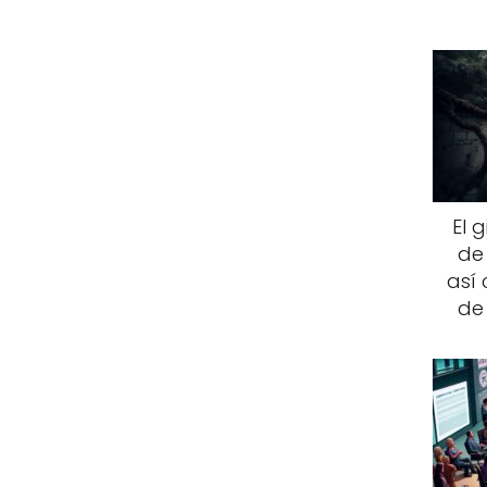
El 
de
así 
de