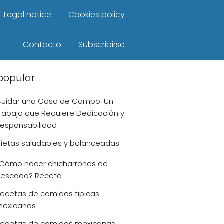
Legal notice
Cookies policy
Contacto
Subscribirse
popular
uidar una Casa de Campo: Un
rabajo que Requiere Dedicación y
esponsabilidad
ietas saludables y balanceadas
Cómo hacer chicharrones de
escado? Receta
ecetas de comidas tipicas
exicanas
ecetas de comidas mexicanas