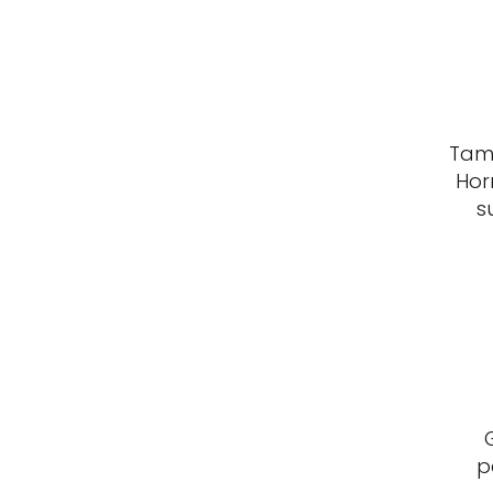
Tama
Hor
s
p