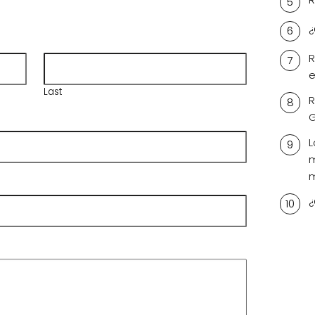
¿
R
e
Last
R
L
m
m
¿