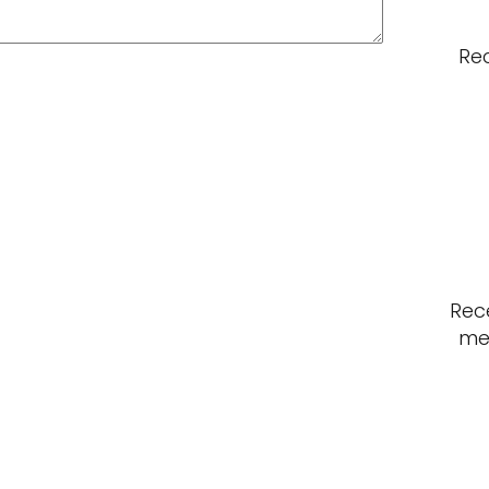
Re
Rece
me