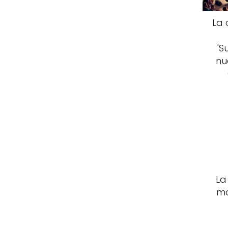
La 
'S
nu
La
ma