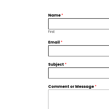
Name
*
First
Email
*
Subject
*
Comment or Message
*