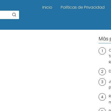
Inicio
Políticas de Privacidad
Más 
C
T
R
D
¿
p
R
m
R